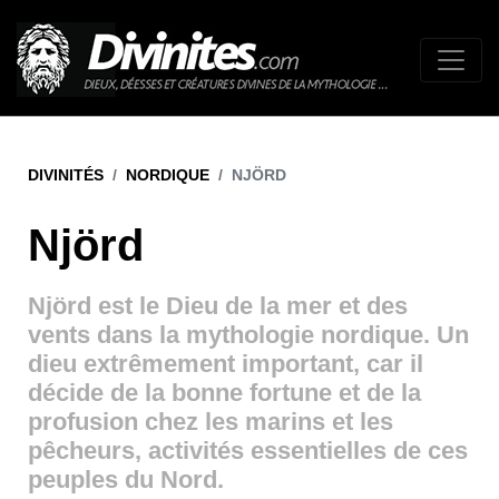
DIVINITÉS
NORDIQUE
NJÖRD
Njörd
Njörd est le Dieu de la mer et des
vents dans la mythologie nordique. Un
dieu extrêmement important, car il
décide de la bonne fortune et de la
profusion chez les marins et les
pêcheurs, activités essentielles de ces
peuples du Nord.