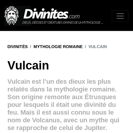
DIVINITÉS
MYTHOLOGIE ROMAINE
VULCAIN
Vulcain
Vulcain est l’un des dieux les plus
relatés dans la mythologie romaine.
Son origine remonte aux Étrusques
pour lesquels il était une divinité du
feu. Mais il est aussi connu sous le
nom de Volcanus, avec un mythe qui
se rapproche de celui de Jupiter.